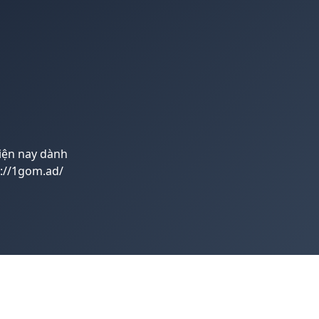
hiện nay dành
://1gom.ad/